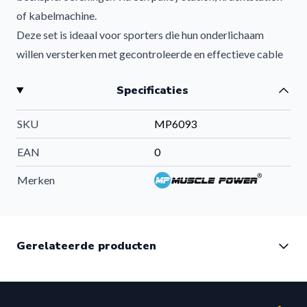
of kabelmachine.
Deze set is ideaal voor sporters die hun onderlichaam
willen versterken met gecontroleerde en effectieve cable
oefeningen.
Specificaties
Effectieve Beentraining met Cable Systemen
De ankle cuffs maken het mogelijk om de beenspieren
SKU
MP6093
geïsoleerd te trainen. Door de eenvoudige bevestiging aan
een cable machine kun je verschillende variaties uitvoeren
EAN
0
voor spieropbouw, kracht en stabiliteit.
Merken
Geschikt voor onder andere:
Cable kickbacks
Leg curls
Gerelateerde producten
Hip abductions
Hip extensions
Glute training
Functionele beenoefeningen