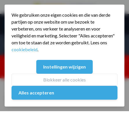
9.5 / 785 reviews
We gebruiken onze eigen cookies en die van derde
Ga naar de inhoud
partijen op onze website om uw bezoek te
Menu
verbeteren, ons verkeer te analyseren en voor
veiligheid en marketing. Selecteer "Alles accepteren"
Incl. BTW
Producten zoeken...
om toe te staan dat ze worden gebruikt. Lees ons
Incl. BT
cookiebeleid
.
Dism
25% korting ivm vakantiesluiting. Gebruik code:
Instellingen wijzigen
ZOMERMP. muv vloeren, fitnesstoestellen, boksartikelen,
zakelijk en dealer inlog. Verzending vanaf 19 aug.
Blokkeer alle cookies
Home
/
MP6093 Ankle cuf set 2 stuks
Alles accepteren
MP6093 Ankle cuf set 2 stuks