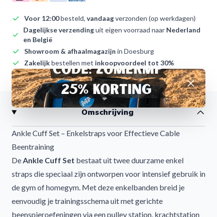
Voor 12:00
besteld,
vandaag
verzonden (op werkdagen)
Dagelijkse verzending
uit eigen voorraad naar
Nederland
en België
Showroom & afhaalmagazijn
in Doesburg
Zakelijk
bestellen met
inkoopvoordeel tot 30%
Ruim 9+ op Kiyoh
– onze klanten waarderen ons
Afwijzen
Omschrijving
Ankle Cuff Set – Enkelstraps voor Effectieve Cable
Beentraining
De
Ankle Cuff Set
bestaat uit twee duurzame enkel
straps die speciaal zijn ontworpen voor intensief gebruik in
de gym of homegym. Met deze enkelbanden breid je
eenvoudig je trainingsschema uit met gerichte
beenspieroefeningen via een pulley station, krachtstation