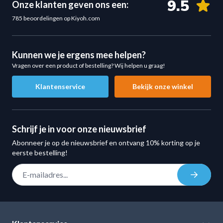
9.5
Onze klanten geven ons een:
Lichtgewicht en Comfortabel Nylon Ontwerp
785 beoordelingen op Kiyoh.com
De enkel straps zijn gemaakt van lichtgewicht nylon en
voelen zeer comfortabel aan tijdens het gebruik. Dankzij
de zachte binnenzijde en flexibele constructie merk je
Kunnen we je ergens mee helpen?
Vragen over een product of bestelling? Wij helpen u graag!
nauwelijks dat je ze draagt tijdens het trainen.
Voordelen van het materiaal:
Klantenservice
Bekijk onze winkel
Lichtgewicht nylon constructie
Zachte binnenvoering voor extra comfort
Flexibel en huidvriendelijk ontwerp
Schrijf je in voor onze nieuwsbrief
Geschikt voor intensief gebruik
Abonneer je op de nieuwsbrief en ontvang 10% korting op je
Verstelbare Pasvorm met Klittenbandsluiting
eerste bestelling!
De Ankle Cuff Set is voorzien van een stevige
E-mail adres
Inschrij
klittenbandsluiting, waardoor de straps eenvoudig
verstelbaar zijn. Dit zorgt ervoor dat ze geschikt zijn voor
vrijwel iedere gebruiker.
Voordelen van de verstelbaarheid: