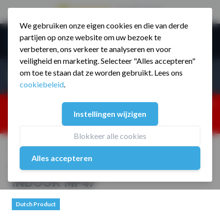
9.5 / 785 reviews
We gebruiken onze eigen cookies en die van derde
Ga naar de inhoud
partijen op onze website om uw bezoek te
Menu
verbeteren, ons verkeer te analyseren en voor
veiligheid en marketing. Selecteer "Alles accepteren"
Incl. BTW
Producten zoeken...
om toe te staan dat ze worden gebruikt. Lees ons
Incl. BT
cookiebeleid
.
Dism
25% korting ivm vakantiesluiting. Gebruik code:
Instellingen wijzigen
ZOMERMP. muv vloeren, fitnesstoestellen, boksartikelen,
zakelijk en dealer inlog. Verzending vanaf 19 aug.
Blokkeer alle cookies
Home
/
Crossfit Station Wandmodel INDOOR MP47
Alles accepteren
Crossfit Station Wandmodel
INDOOR MP47
Dutch Product