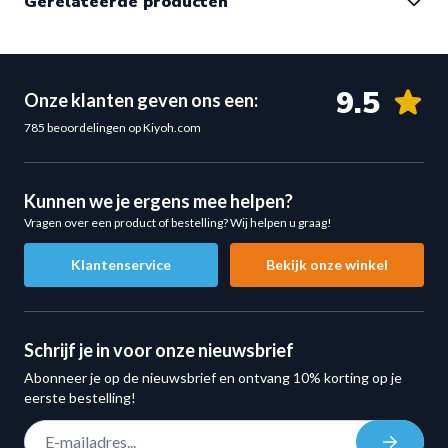
Gerelateerde producten
uitbreidingen:
Neem dan contact op met Muscle-Power,
klik hier
,
of bel:
0313 750727
9.5
Onze klanten geven ons een:
785 beoordelingen op Kiyoh.com
Kunnen we je ergens mee helpen?
Vragen over een product of bestelling? Wij helpen u graag!
Klantenservice
Bekijk onze winkel
Schrijf je in voor onze nieuwsbrief
Abonneer je op de nieuwsbrief en ontvang 10% korting op je
eerste bestelling!
E-mail adres
Inschrij