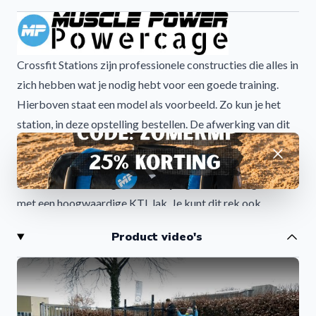
Crossfit Stations zijn professionele constructies die alles in
zich hebben wat je nodig hebt voor een goede training.
Hierboven staat een model als voorbeeld. Zo kun je het
station, in deze opstelling bestellen. De afwerking van dit
Crossfit Rig is van zeer hoge kwaliteit. Made in Holland en
Afwijzen
gemaakt van sterk staalwerk met een dikte van 4 mm. De
standaard afwerking is zwart, zijdeglans, die is afgewerkt
met een hoogwaardige KTL lak. Je kunt dit rek ook
bestellen met een poedercoating voor outdoor plaatsing.
Product video's
Informeer naar de mogelijkheden.
Crossfit Station model is bedoeld voor:
Squat
Pull up