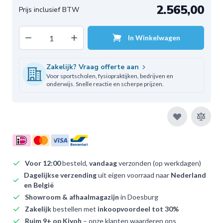
2.565,00
Decrease quantity
Increase quantity
In Winkelwagen
Aantal
Zakelijk? Vraag offerte aan
Voor sportscholen, fysiopraktijken, bedrijven en
onderwijs. Snelle reactie en scherpe prijzen.
Voor 12:00
besteld,
vandaag
verzonden (op werkdagen)
Dagelijkse verzending
uit eigen voorraad naar
Nederland
en België
Showroom & afhaalmagazijn
in Doesburg
Zakelijk
bestellen met
inkoopvoordeel tot 30%
Ruim 9+ op Kiyoh
– onze klanten waarderen ons