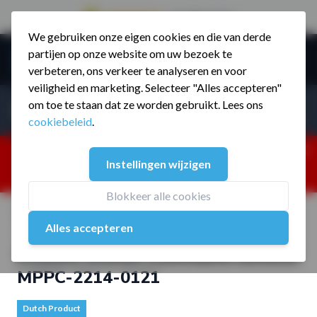
9.5 / 785 reviews
We gebruiken onze eigen cookies en die van derde
Ga naar de inhoud
partijen op onze website om uw bezoek te
Menu
verbeteren, ons verkeer te analyseren en voor
veiligheid en marketing. Selecteer "Alles accepteren"
Incl. BTW
Producten zoeken...
om toe te staan dat ze worden gebruikt. Lees ons
Incl. BT
cookiebeleid
.
Dism
25% korting ivm vakantiesluiting. Gebruik code:
Instellingen wijzigen
ZOMERMP. muv vloeren, fitnesstoestellen, boksartikelen,
zakelijk en dealer inlog. Verzending vanaf 19 aug.
Blokkeer alle cookies
Home
/
Crossfit Station Losstaand outdoor MPPC-2214-0121
Alles accepteren
Crossfit Station Losstaand outdoor
MPPC-2214-0121
Dutch Product