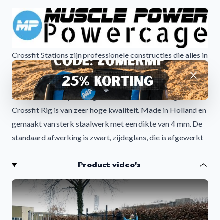
Crossfit Stations zijn professionele constructies die alles in
zich hebben wat je nodig hebt voor een goede training.
Afwijzen
Hierboven staat een model als voorbeeld. Zo kun je het
station, in deze opstelling bestellen. De afwerking van dit
Crossfit Rig is van zeer hoge kwaliteit. Made in Holland en
gemaakt van sterk staalwerk met een dikte van 4 mm. De
standaard afwerking is zwart, zijdeglans, die is afgewerkt
met een hoogwaardige KTL lak. Je kunt dit rek ook
Product video's
bestellen met een poedercoating. Het heeft dan een fijne
korrel-structuur. Je kunt daarnaast ook een speciale
een outdoor-coating, voor buiten, laten aanbrengen.
Informeer bij ons voor de meerprijs.
Crossfit Station model is bedoeld voor: