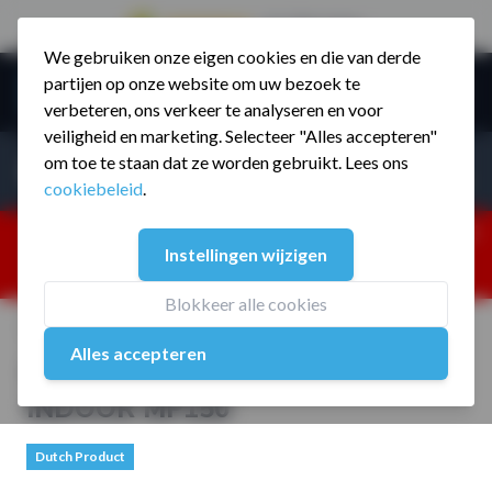
9.5 / 785 reviews
We gebruiken onze eigen cookies en die van derde
Ga naar de inhoud
partijen op onze website om uw bezoek te
Menu
verbeteren, ons verkeer te analyseren en voor
veiligheid en marketing. Selecteer "Alles accepteren"
Incl. BTW
Producten zoeken...
om toe te staan dat ze worden gebruikt. Lees ons
Incl. BT
cookiebeleid
.
Dism
25% korting ivm vakantiesluiting. Gebruik code:
Instellingen wijzigen
ZOMERMP. muv vloeren, fitnesstoestellen, boksartikelen,
zakelijk en dealer inlog. Verzending vanaf 19 aug.
Blokkeer alle cookies
Home
/
Crossfit Station Losstaand INDOOR MP150
Alles accepteren
Crossfit Station Losstaand
INDOOR MP150
Dutch Product