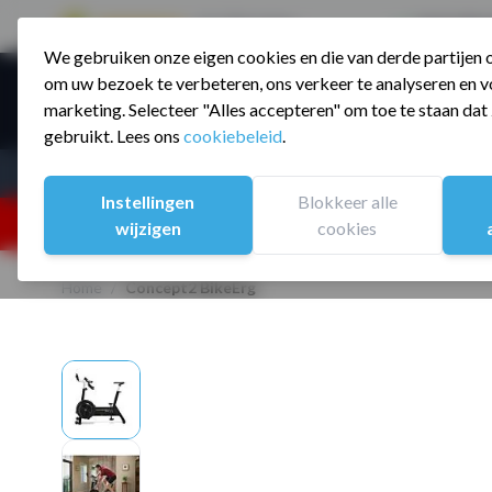
9.5 / 785 reviews
Sinds 2006 a
We gebruiken onze eigen cookies en die van derde partijen
Ga naar de inhoud
om uw bezoek te verbeteren, ons verkeer te analyseren en vo
Producte
marketing. Selecteer "Alles accepteren" om toe te staan da
gebruikt. Lees ons
cookiebeleid
.
Assortiment
Sporten
Instellingen
Blokkeer alle
25% korting ivm vakantiesluiting. Gebruik code:
wijzigen
cookies
Home
/
Concept2 BikeErg