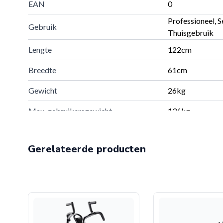
EAN
0
Professioneel, S
Gebruik
Thuisgebruik
Lengte
122cm
Breedte
61cm
Gewicht
26kg
Max. gebruikersgewicht
136kg
Verzendgewicht
37kg
Gerelateerde producten