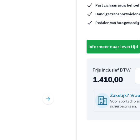
Past zich aan jouw behoef
Handige transportwielen 
Pedalen van hoogwaardig
Informeer naar levertijd
1.410,00
Aa
Zakelijk? Vra
Voor sportscholen,
scherpe prijzen.