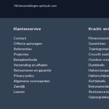
785 beoordelingen op Kiyoh.com
Klantenservice
Kracht- en
Contact
Fitnesstoest
Offerte aanvragen
Gewichten
Referenties
Trainingsmate
Projecten
Crossfit stat
Betaalmethode
Outdoor cross
Verzending en afhalen
Dumbbells
Retourneren en garantie
Halterstange
Privacy policy
Halterschijve
Algemene voorwaarden
Kettlebells
Zakelijk
Boksmaterial
Leasen
Resistance b
Opbergrekk