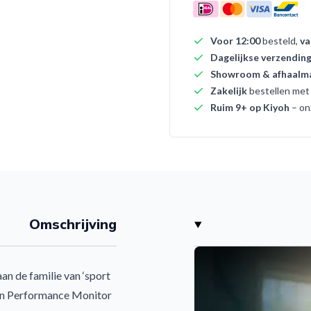
Voor 12:00
besteld,
va
Dagelijkse verzendin
Showroom & afhaalma
Zakelijk
bestellen me
Ruim 9+ op Kiyoh
– on
Omschrijving
n de familie van ‘sport
 en Performance Monitor