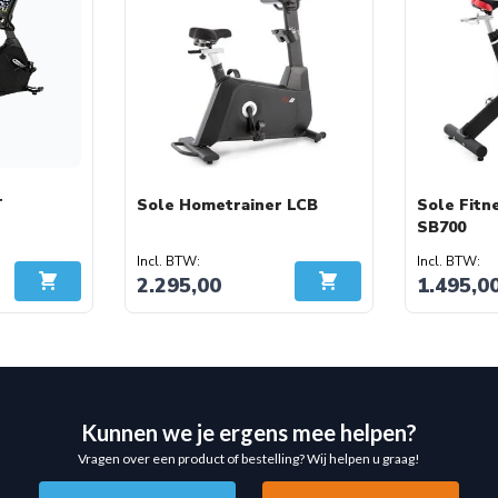
T
Sole Hometrainer LCB
Sole Fitn
SB700
2.295,00
1.495,0
In Winkelwagen
In Winkelwagen
Kunnen we je ergens mee helpen?
Vragen over een product of bestelling? Wij helpen u graag!