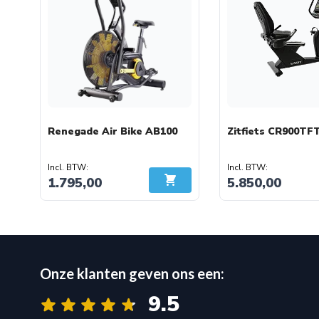
Renegade Air Bike AB100
Zitfiets CR900TF
1.795,00
5.850,00
In Winkelwagen
Onze klanten geven ons een:
9.5