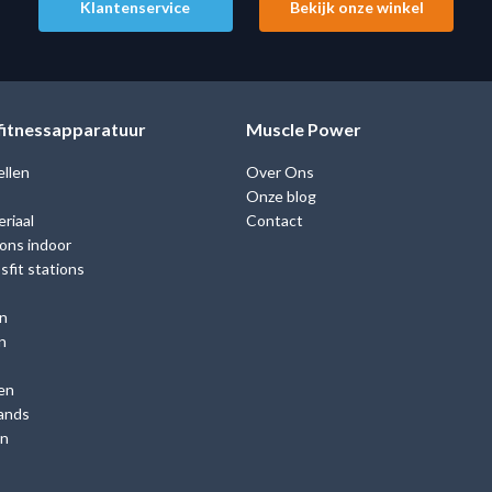
Klantenservice
Bekijk onze winkel
 fitnessapparatuur
Muscle Power
ellen
Over Ons
Onze blog
riaal
Contact
ions indoor
fit stations
n
n
en
ands
en