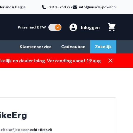
erland & België
0313 - 750 727
info@muscle-power.nl
Inloggen
Incl. BTW
Prijzen incl. BTW
Klantenservice
Cadeaubon
Zakelijk
Dismiss
elijk en dealer inlog. Verzending vanaf 19 aug.
ikeErg
elt alsof je op een echte fiets zit