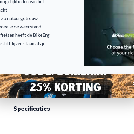
 mogelijkheden van het
acht
n zo natuurgetrouw
rmee je de weerstand
 fietsen heeft de BikeErg
stil blijven staan als je
formatie, met een grote
erformance Monitor is
ltaten met anderen kunt
A
varing met het maken van
fietstraining voor
Specificaties
 maken voor je volgende
u!