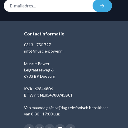
E-mail adres
Inschrijven
Contactinformatie
0313 - 750 727
info@muscle-power.nl
Muscle Power
Leigraafseweg 6
6983 BP Doesurg
KVK: 62844806
BTW nr: NL854980945B01
Van maandag t/m vrijdag telefonisch bereikbaar
van 8:30 - 17:00 uur.