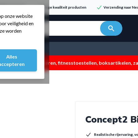
dvies & service
Hoge kwaliteit producten
Verzending naar Ned
 op onze website
or veiligheid en
n zoeken...
t ze worden
Alles
 ZOMERMP. muv vloeren, fitnesstoestellen, boksartikelen, zak
accepteren
Concept2 B
Realistische rijervaring, vo