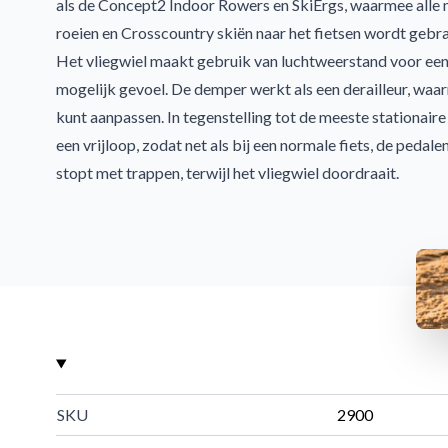
als de Concept2
Indoor Rowers
en
SkiErgs
, waarmee alle
roeien en Crosscountry skiën naar het fietsen wordt gebr
Het vliegwiel maakt gebruik van luchtweerstand voor ee
mogelijk gevoel. De demper werkt als een derailleur, waa
kunt aanpassen. In tegenstelling tot de meeste stationaire
een vrijloop, zodat net als bij een normale fiets, de pedalen 
stopt met trappen, terwijl het vliegwiel doordraait.
De doorontwikkelde Performance Monitor geeft direct in
variatie aan weergavemogelijkheden en trainingen. De P
gekalibreerd voor grote nauwkeurigheid, zodat je je resu
vergelijken en je progressie kunt bijhouden.
De BikeErg komt van een bedrijf met meer dan 40 jaar er
innovatieve producten van hoge kwaliteit. Wat voor soort 
binnen je ook zoekt, weer fit worden of nog net een stap
race, de Concept2 BikeErg is de perfecte machine voor jo
SKU
2900