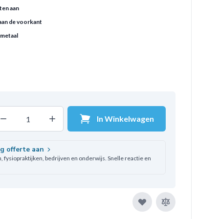
ten aan
aan de voorkant
 metaal
In Winkelwagen
Decrease quantity
Increase quantity
ntal
ag offerte aan
 fysiopraktijken, bedrijven en onderwijs. Snelle reactie en