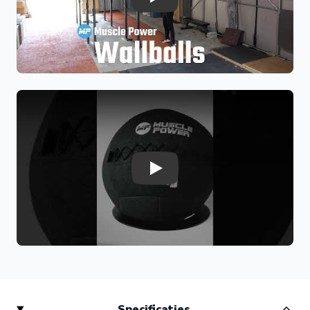
Play
levensduur.
Voordelen:
Slijtvast materiaal
Goede grip en controle
Comfortabel in gebruik
Geschikt voor dagelijks trainen
Specificaties Kevlar Wall Ball 6 kg
Gewicht:
6 kg
Diameter:
14 inch (± 35,5 cm)
Play
Materiaal: Kevlar
Vulling: zacht en schokabsorberend
Kleur: antraciet grijs
Gebruik: CrossFit, HYROX en techniektraining
Specificaties