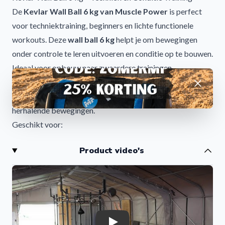
De
Kevlar Wall Ball 6 kg van Muscle Power
is perfect
voor techniektraining, beginners en lichte functionele
workouts. Deze
wall ball 6 kg
helpt je om bewegingen
onder controle te leren uitvoeren en conditie op te bouwen.
Ideaal voor opbouw naar zwaardere trainingen.
Geschikt voor Techniek en Opbouw
Afwijzen
De
wall ball 6 kg
is ideaal voor gecontroleerde en
herhalende bewegingen.
Geschikt voor:
Techniektraining
Product video's
Beginners CrossFit
HYROX opbouwtraining
Core oefeningen
Conditieverbetering
Duurzaam en Gripvast Kevlar Design
De Kevlar afwerking zorgt voor een stevige grip en lange