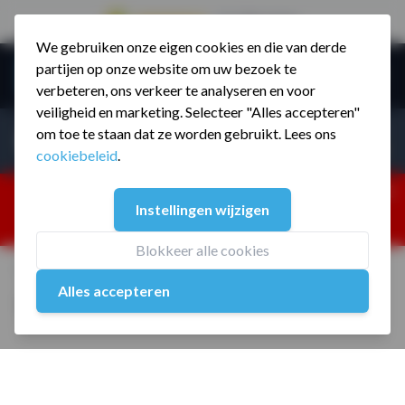
9.5 / 785 reviews
We gebruiken onze eigen cookies en die van derde
Ga naar de inhoud
partijen op onze website om uw bezoek te
Menu
verbeteren, ons verkeer te analyseren en voor
veiligheid en marketing. Selecteer "Alles accepteren"
Incl. BTW
Producten zoeken...
om toe te staan dat ze worden gebruikt. Lees ons
Incl. BT
cookiebeleid
.
Dism
25% korting ivm vakantiesluiting. Gebruik code:
Instellingen wijzigen
ZOMERMP. muv vloeren, fitnesstoestellen, boksartikelen,
zakelijk en dealer inlog. Verzending vanaf 19 aug.
Blokkeer alle cookies
Home
/
Wall Ball Kevlar 6 kg
Alles accepteren
Wall Ball Kevlar 6 kg