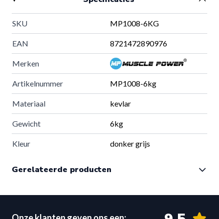
SKU
MP1008-6KG
EAN
8721472890976
Merken
Artikelnummer
MP1008-6kg
Materiaal
kevlar
Gewicht
6kg
Kleur
donker grijs
Colli
1
Gerelateerde producten
Colli Afmeting
36 x 36 x 36 cm
Colli Gewicht
6.5 kg
Onze klanten geven ons een: