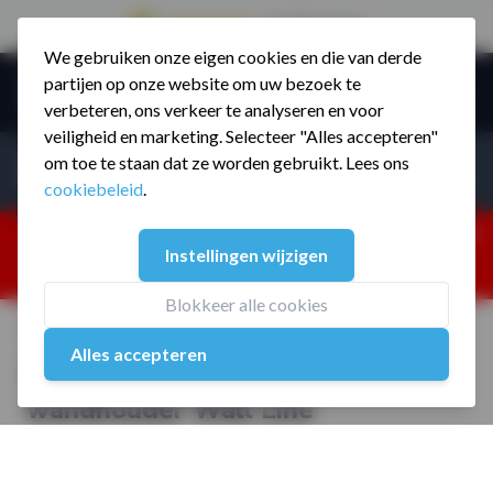
9.5 / 785 reviews
We gebruiken onze eigen cookies en die van derde
Ga naar de inhoud
partijen op onze website om uw bezoek te
Menu
verbeteren, ons verkeer te analyseren en voor
veiligheid en marketing. Selecteer "Alles accepteren"
Incl. BTW
Producten zoeken...
om toe te staan dat ze worden gebruikt. Lees ons
Incl. BT
cookiebeleid
.
Dism
25% korting ivm vakantiesluiting. Gebruik code:
Instellingen wijzigen
ZOMERMP. muv vloeren, fitnesstoestellen, boksartikelen,
zakelijk en dealer inlog. Verzending vanaf 19 aug.
Blokkeer alle cookies
Home
/
MP6221 Kabel Accessoires wandhouder Wall Line
Alles accepteren
MP6221 Kabel Accessoires
wandhouder Wall Line