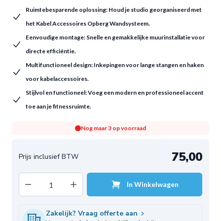
Ruimtebesparende oplossing: Houd je studio georganiseerd met
het Kabel Accessoires Opberg Wandsysteem.
Eenvoudige montage: Snelle en gemakkelijke muurinstallatie voor
directe efficiëntie.
Multifunctioneel design: Inkepingen voor lange stangen en haken
voor kabelaccessoires.
Stijlvol en functioneel: Voeg een modern en professioneel accent
toe aan je fitnessruimte.
Nog maar 3 op voorraad
75,00
Decrease quantity
Increase quantity
In Winkelwagen
Aantal
Zakelijk? Vraag offerte aan