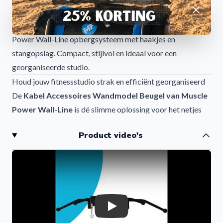
Afwijzen
Fitnessruimte
Kabel accessoires wandmodel beugel kopen? Muscle
Power Wall-Line opbergsysteem met haakjes en
stangopslag. Compact, stijlvol en ideaal voor een
georganiseerde studio.
Houd jouw fitnessstudio strak en efficiënt georganiseerd
De
Kabel Accessoires Wandmodel Beugel van Muscle
Power Wall-Line
is dé slimme oplossing voor het netjes
opbergen van al jouw kabelaccessoires. Dit innovatieve
Product video's
wandrek is speciaal ontworpen om jouw trainingsruimte
overzichtelijk, veilig en professioneel te houden.
In veel fitnessruimtes slingeren kabelhandgrepen,
attachments en stangen los rond, wat zorgt voor rommel
en inefficiënt gebruik van de ruimte. Met dit Wall-Line
opbergsysteem behoort dat probleem tot het verleden.
Play
Alles krijgt een vaste plek aan de muur, waardoor je sneller