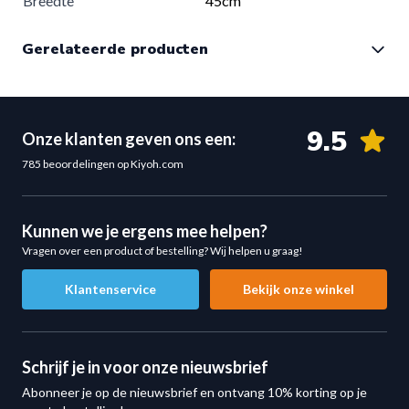
Breedte
45cm
Onderdeel van de Wall-Line serie
Kleur
Zwart poedercoating
Dit product maakt deel uit van de professionele Muscle
Gerelateerde producten
Power Wall-Line lijn voor complete gymorganisatie.
Ideaal voor elke fitnessomgeving
Het Kabel Accessoires Opberg Wandsysteem is geschikt
9.5
Onze klanten geven ons een:
voor:
785 beoordelingen op Kiyoh.com
Sportscholen
CrossFit boxen
Personal training studio’s
Kunnen we je ergens mee helpen?
Vragen over een product of bestelling? Wij helpen u graag!
Fysiotherapiepraktijken
Home gyms
Klantenservice
Bekijk onze winkel
Waar kabeltraining centraal staat, is een goed
opbergsysteem essentieel voor overzicht en efficiëntie.
Voordelen van een kabel accessoires wandbeugel
Schrijf je in voor onze nieuwsbrief
Een georganiseerde trainingsruimte levert direct
Abonneer je op de nieuwsbrief en ontvang 10% korting op je
voordelen op: