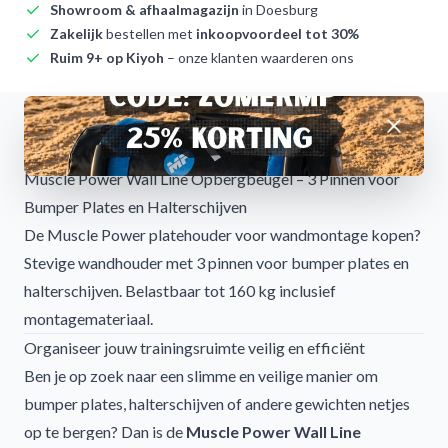
Showroom & afhaalmagazijn
in Doesburg
Zakelijk
bestellen met
inkoopvoordeel tot 30%
Ruim 9+ op Kiyoh
– onze klanten waarderen ons
Afwijzen
Omschrijving
Muscle Power Wall Line Opbergbeugel – 3 Pinnen voor
Bumper Plates en Halterschijven
De Muscle Power platehouder voor wandmontage kopen?
Stevige wandhouder met 3 pinnen voor bumper plates en
halterschijven. Belastbaar tot 160 kg inclusief
montagemateriaal.
Organiseer jouw trainingsruimte veilig en efficiënt
Ben je op zoek naar een slimme en veilige manier om
bumper plates, halterschijven of andere gewichten netjes
op te bergen? Dan is de
Muscle Power Wall Line