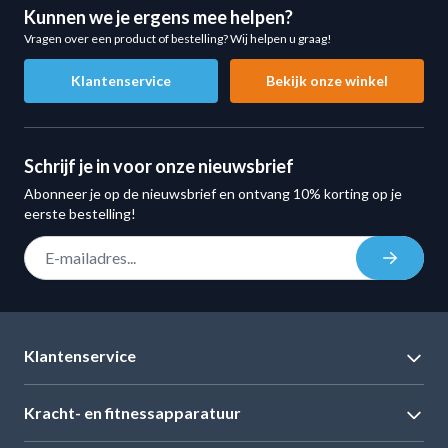
Perfect voor home gyms en sportscholen
Kunnen we je ergens mee helpen?
Vragen over een product of bestelling? Wij helpen u graag!
De Muscle Power Wall Mounted Plate Holder is geschikt
voor verschillende trainingsomgevingen:
Klantenservice
Bekijk onze winkel
Home gyms
CrossFit boxen
Fysio praktijken
Schrijf je in voor onze nieuwsbrief
Personal training studio’s
Abonneer je op de nieuwsbrief en ontvang 10% korting op je
Professionele sportscholen
eerste bestelling!
Functionele trainingsruimtes
E-mail adres
Inschrij
Dankzij de stevige constructie en praktische indeling
blijven jouw bumper plates overzichtelijk opgeborgen en
eenvoudig bereikbaar.
Voordelen van een opbergbeugel voor halterschijven
Klantenservice
Een professionele platehouder biedt meerdere voordelen:
Meer veiligheid in de trainingsruimte
Kracht- en fitnessapparatuur
Minder rommel op de vloer