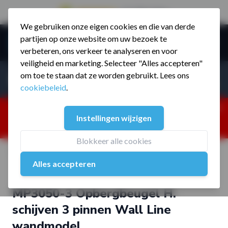
9.5 / 785 reviews
We gebruiken onze eigen cookies en die van derde
Ga naar de inhoud
partijen op onze website om uw bezoek te
Menu
verbeteren, ons verkeer te analyseren en voor
veiligheid en marketing. Selecteer "Alles accepteren"
Incl. BTW
Producten zoeken...
om toe te staan dat ze worden gebruikt. Lees ons
Incl. BT
cookiebeleid
.
Dism
25% korting ivm vakantiesluiting. Gebruik code:
Instellingen wijzigen
ZOMERMP. muv vloeren, fitnesstoestellen, boksartikelen,
zakelijk en dealer inlog. Verzending vanaf 19 aug.
Blokkeer alle cookies
Home
/
MP3050-3 Opbergbeugel H. schijven 3 pinnen Wall Line
Alles accepteren
wandmodel
MP3050-3 Opbergbeugel H.
schijven 3 pinnen Wall Line
wandmodel