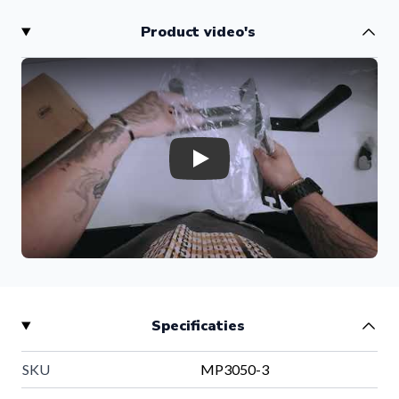
Opbergbeugel
de perfecte oplossing voor jouw home
Product video's
gym of professionele fitnessruimte.
Deze stevige wandhouder met 3 pinnen zorgt ervoor dat
jouw gewichten overzichtelijk, veilig en altijd binnen
handbereik opgeborgen blijven. Dankzij het
ruimtebesparende ontwerp creëer je eenvoudig een
georganiseerde trainingsomgeving zonder losse
Play
gewichten op de vloer.
Het ophangsysteem is vervaardigd uit sterk 4 mm staal en
heeft een maximale draagcapaciteit van maar liefst
160
kg
. Hierdoor kun je met vertrouwen zware bumper plates
en halterschijven opbergen.
Waarom kiezen voor de Muscle Power Plate Holder?
Specificaties
Veilige opslag van bumper plates en halterschijven
Met deze wandhouder voorkom je losse gewichten op de
SKU
MP3050-3
vloer. Dat verhoogt niet alleen de veiligheid, maar zorgt